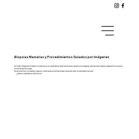
Biopsias Mamarias y Procedimientos Guiados por Imágenes
En Centro Diagnóstico Mendoza realizamos procedimientos intervencionistas guiados por imágenes que permiten obtener diagnósticos precisos
sin necesidad de cirugía.
Estas prácticas son rápidas, seguras y realizadas por profesionales especializados en patología mamaria
¿Qué procedimientos realizamos?