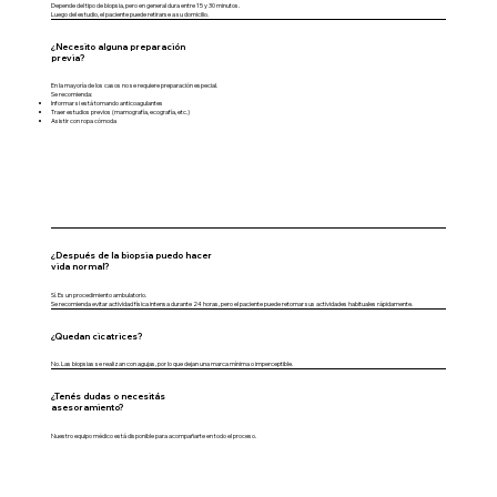
Depende del tipo de biopsia, pero en general dura entre 15 y 30 minutos.
Luego del estudio, el paciente puede retirarse a su domicilio.
¿Necesito alguna preparación
previa?
En la mayoría de los casos no se requiere preparación especial.
Se recomienda:
Informar si está tomando anticoagulantes
Traer estudios previos (mamografía, ecografía, etc.)
Asistir con ropa cómoda
¿Después de la biopsia puedo hacer
vida normal?
Sí. Es un procedimiento ambulatorio.
Se recomienda evitar actividad física intensa durante 24 horas, pero el paciente puede retomar sus actividades habituales rápidamente.
¿Quedan cicatrices?
No. Las biopsias se realizan con agujas, por lo que dejan una marca mínima o imperceptible.
¿Tenés dudas o necesitás
asesoramiento?
Nuestro equipo médico está disponible para acompañarte en todo el proceso.