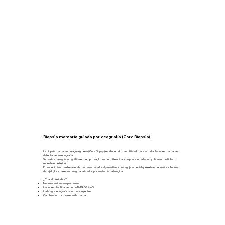
Biopsia mamaria guiada por ecografía (Core Biopsia)
La biopsia mamaria con aguja gruesa (Core Biopsy) es el método más utilizado para estudiar lesiones mamarias
detectadas en ecografía.
Se realiza bajo guía ecográfica en tiempo real, lo que permite ubicar con precisión la lesión y obtener múltiples
muestras de tejido.
El procedimiento se lleva a cabo con anestesia local y mediante una aguja especial que extrae pequeños cilindros
de tejido, los cuales son luego analizados por anatomía patológica.
¿Cuándo se indica?
Nódulos sólidos sospechosos
Lesiones clasificadas como BI-RADS 4 o 5
Hallazgos ecográficos no concluyentes
Cambios estructurales en la mama