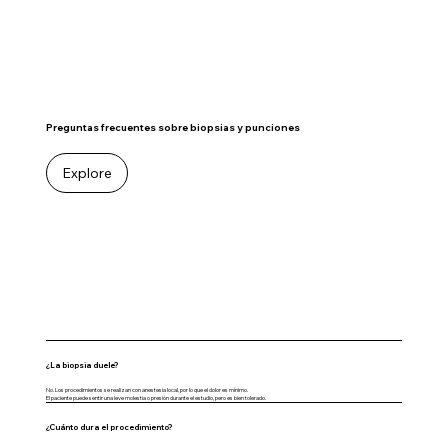
Preguntas frecuentes sobre biopsias y punciones
Explore
¿La biopsia duele?
No. Los procedimientos se realizan con anestesia local, por lo que el dolor es mínimo.
El paciente puede sentir una leve molestia o presión durante el estudio, pero es bien tolerado.
¿Cuánto dura el procedimiento?