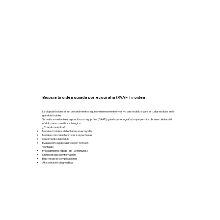
Biopsia tiroidea guiada por ecografia (PAAF Tiroidea
La biopsia tiroidea es un procedimiento seguro y mínimamente invasivo que se utiliza para estudiar nódulos en la
glándula tiroides.
Se realiza mediante una punción con aguja fina (PAAF), guiada por ecografía, lo que permite obtener células del
nódulo para su análisis citológico.
¿Cuándo se indica?
Nódulos tiroideos detectados en ecografía
Nódulos con características sospechosas
Crecimiento del nódulo
Evaluación según clasificación TI-RADS
Ventajas:
Procedimiento rápido (15–20 minutos)
Sin necesidad de internación
Bajo riesgo de complicaciones
Alta precisión diagnóstica