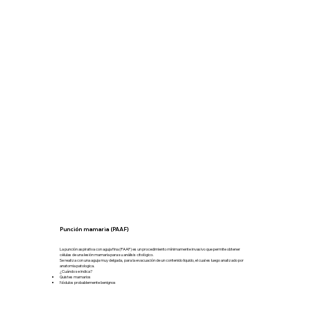
Punción mamaria (PAAF)
La punción aspirativa con aguja fina (PAAF) es un procedimiento mínimamente invasivo que permite obtener
células de una lesión mamaria para su análisis citológico.
Se realiza con una aguja muy delgada, para la evacuación de un contenido liquido, el cual es luego analizado por
anatomia patologica.
¿Cuándo se indica?
Quistes mamarios
Nódulos probablemente benignos