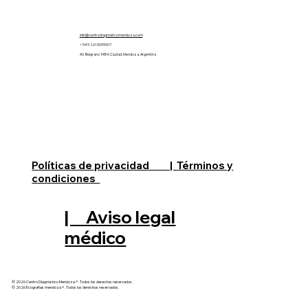
info@centrodiagnosticomendoza.com
+ 54 9 261 5095907
AV. Belgrano 1484, Ciudad, Mendoza, Argentina
Políticas de privacidad |
Términos y
condiciones
| Aviso legal
médico
© 2026 Centro Diagnóstico Mendoza ® . Todos los derechos reservados.
© 2026 Ecografias mendoza ® . Todos los derechos reservados.