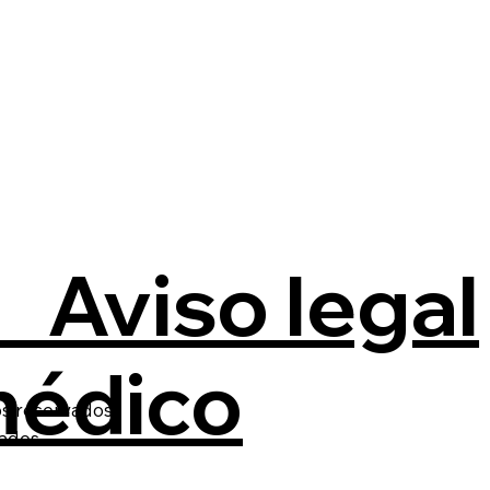
 Aviso legal
édico
s reservados.
ados.